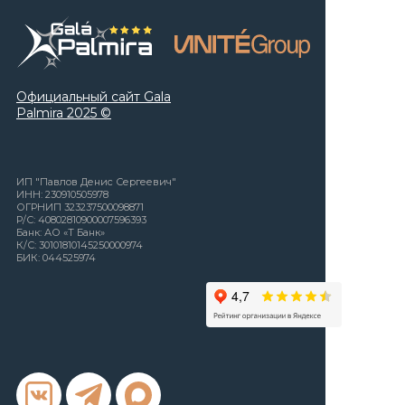
Официальный сайт Gala
Palmira 2025 ©
ИП "Павлов Денис Сергеевич"
ИНН: 230910505978
ОГРНИП 323237500098871
Р/С: 40802810900007596393
Банк: АО «Т Банк»
К/С: 30101810145250000974
БИК: 044525974